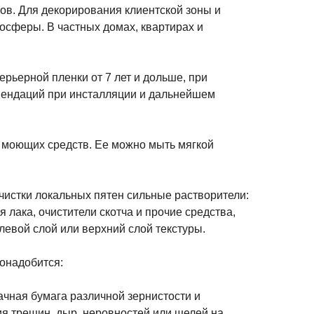
ов. Для декорирования клиентской зоны и
осферы. В частных домах, квартирах и
рьерной пленки от 7 лет и дольше, при
мендаций при инсталляции и дальнейшем
 моющих средств. Ее можно мыть мягкой
чистки локальных пятен сильные растворители:
я лака, очистители скотча и прочие средства,
левой слой или верхний слой текстуры.
понадобится:
ачная бумага различной зернистости и
ия трещин, дыр, неровностей или щелей на