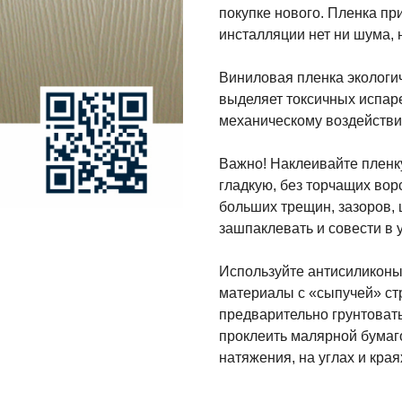
покупке нового. Пленка пр
инсталляции нет ни шума, 
Виниловая пленка экологи
выделяет токсичных испарен
механическому воздействию
Важно! Наклеивайте пленку
гладкую, без торчащих ворс
больших трещин, зазоров,
зашпаклевать и совести в 
Используйте антисиликоны
материалы с «сыпучей» стр
предварительно грунтоват
проклеить малярной бумаго
натяжения, на углах и кра