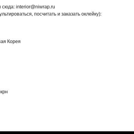
сюда: interior@niwrap.ru
льтироваться, посчитать и заказать оклейку):
ная Корея
мкрн