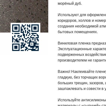
морёный дуб.
Используют для оформлени
коридоров, холлов и номер
создания необходимой атм
бытовых помещениях.
Виниловая пленка предназ
Эксплуатационные характе
подверженных воздействию
производителем не гарант
Важно! Наклеивайте пленку
гладкую, без торчащих ворс
больших трещин, зазоров,
зашпаклевать и совести в 
Используйте антисиликоны
материалы с «сыпучей» стр