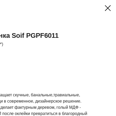
ка Soif PGPF6011
™)
ащает скучные, банальные,травиальные,
и в современное, дизайнерское решение.
сделает фактурным деревом, голый МДФ -
после оклейки превратиться в благородный