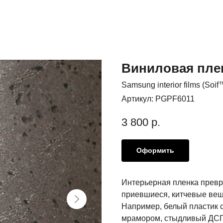
Виниловая плен
Samsung interior films (Soif
Артикул:
PGPF6011
3 800
р.
Оформить
Интерьерная пленка превр
приевшиеся, китчевые вещ
Например, белый пластик 
мрамором, стыдливый ДСП 