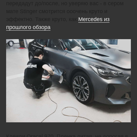
передадут до/после, но уверяю вас - в сером
мате Stinger смотрится ооочень круто и
эффектно. Также круто, как
Mercedes из
прошлого обзора
.
Клеили Oracal 970. Пленка литая, не дорогая в