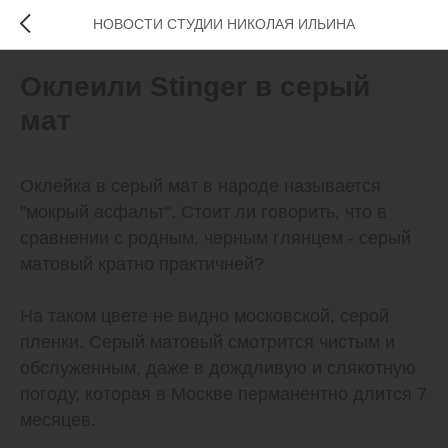
НОВОСТИ СТУДИИ НИКОЛАЯ ИЛЬИНА
Оклеили Stinger в серый
мат
Оклейка в серый мат в народе называется
"мокрый асфальт". Стоит ли говорить, что в
сравнении с родным, черным глянцем - серый
матовый кратно практичней?
На таком цвете не видно московской, серой
пленки. Серый матовый смотрится чистым и
обслуженным, даже в дождливую и слякотную
погоду, которая в Москве перманентно длится 7
месяцев.