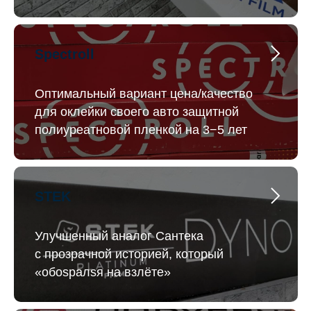
Spectroll
Оптимальный вариант цена/качество
для оклейки своего авто защитной
полиуреатновой пленкой на 3−5 лет
STEK
Улучшенный аналог Сантека
с прозрачной историей, который
«обоsралsя на взлёте»