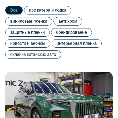
Все
про катера и лодки
виниловые пленки
антихром
защитные пленки
брендирование
новости и анонсы
интерьерная пленка
оклейка китайских авто